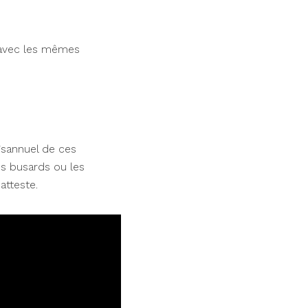
, avec les mêmes
bisannuel de ces
es busards ou les
atteste.