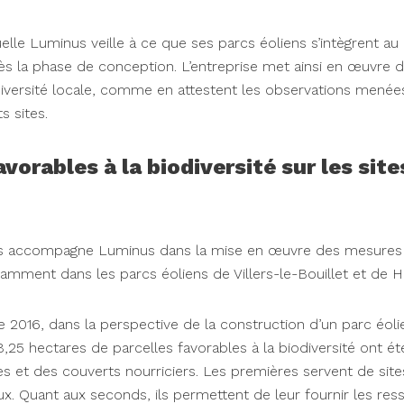
uelle Luminus veille à ce que ses parcs éoliens s’intègrent au
ès la phase de conception. L’entreprise met ainsi en œuvre 
odiversité locale, comme en attestent les observations mené
s sites.
orables à la biodiversité sur les site
pes accompagne Luminus dans la mise en œuvre des mesures
tamment dans les parcs éoliens de Villers-le-Bouillet et de H
mne 2016, dans la perspective de la construction d’un parc éo
,25 hectares de parcelles favorables à la biodiversité ont 
 et des couverts nourriciers. Les premières servent de sites 
ux. Quant aux seconds, ils permettent de leur fournir les res