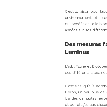
C’est la raison pour laq
environnement, et ce d
qui bénéficient à la bi
années sur ses différent
Des mesures fav
Luminus
L’asbl Faune et Bioto
ces différents sites, no
C’est ainsi qu’à l’auto
Héron, un peu plus de 8
bandes de hautes herbes
et de refuges aux oisea