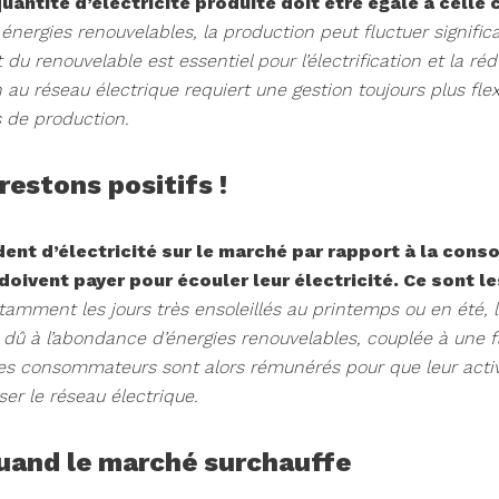
uantité d’électricité produite doit être égale à cell
énergies renouvelables, la production peut fluctuer signifi
t du renouvelable est essentiel pour l’électrification et la r
 au réseau électrique requiert une gestion toujours plus flex
s de production.
 restons positifs !
dent d’électricité sur le marché par rapport à la conso
oivent payer pour écouler leur électricité. Ce sont le
amment les jours très ensoleillés au printemps ou en été, lo
nt dû à l’abondance d’énergies renouvelables, couplée à une
Les consommateurs sont alors rémunérés pour que leur activ
iser le réseau électrique.
quand le marché surchauffe