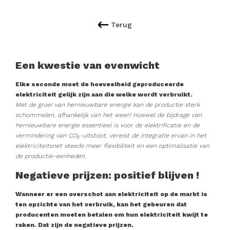
Terug
Een kwestie van evenwicht
Elke seconde moet de hoeveelheid geproduceerde
elektriciteit gelijk zijn aan die welke wordt verbruikt.
Met de groei van hernieuwbare energie kan de productie sterk
schommelen, afhankelijk van het weer! Hoewel de bijdrage van
hernieuwbare energie essentieel is voor de elektrificatie en de
vermindering van CO₂-uitstoot, vereist de integratie ervan in het
elektriciteitsnet steeds meer flexibiliteit en een optimalisatie van
de productie-eenheden.
Negatieve prijzen: positief blijven !
Wanneer er een overschot aan elektriciteit op de markt is
ten opzichte van het verbruik, kan het gebeuren dat
producenten moeten betalen om hun elektriciteit kwijt te
raken. Dat zijn de negatieve prijzen.