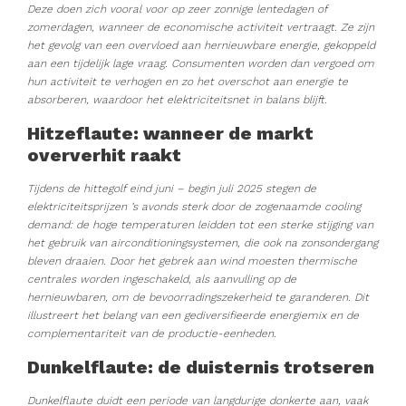
Deze doen zich vooral voor op zeer zonnige lentedagen of
zomerdagen, wanneer de economische activiteit vertraagt. Ze zijn
het gevolg van een overvloed aan hernieuwbare energie, gekoppeld
aan een tijdelijk lage vraag. Consumenten worden dan vergoed om
hun activiteit te verhogen en zo het overschot aan energie te
absorberen, waardoor het elektriciteitsnet in balans blijft.
Hitzeflaute: wanneer de markt
oververhit raakt
Tijdens de hittegolf eind juni – begin juli 2025 stegen de
elektriciteitsprijzen ’s avonds sterk door de zogenaamde cooling
demand: de hoge temperaturen leidden tot een sterke stijging van
het gebruik van airconditioningsystemen, die ook na zonsondergang
bleven draaien. Door het gebrek aan wind moesten thermische
centrales worden ingeschakeld, als aanvulling op de
hernieuwbaren, om de bevoorradingszekerheid te garanderen. Dit
illustreert het belang van een gediversifieerde energiemix en de
complementariteit van de productie-eenheden.
Dunkelflaute: de duisternis trotseren
Dunkelflaute duidt een periode van langdurige donkerte aan, vaak