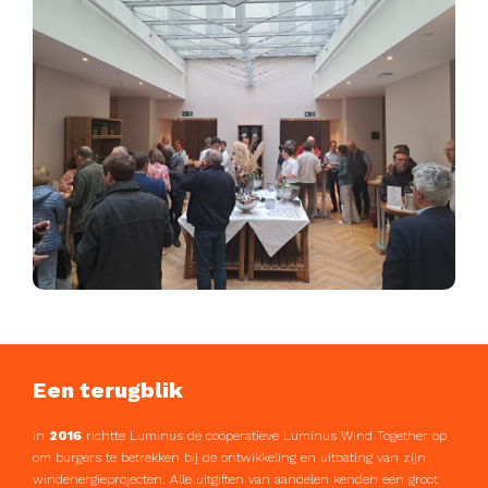
Een terugblik
In
2016
richtte Luminus de coöperatieve Luminus Wind Together op
om burgers te betrekken bij de ontwikkeling en uitbating van zijn
windenergieprojecten. Alle uitgiften van aandelen kenden een groot