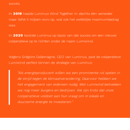
succes.
In
2019
haalde Luminus Wind Together in slechts één semester
maar liefst 5 miljoen euro op, wat ook het wettelijke maximumbedrag
was.
In
2020
besliste Luminus op basis van dat succes om een nieuwe
coöperatieve op te richten onder de naam Lumiwind.
Volgens Grégoire Dallemagne, CEO van Luminus, past de coöperatieve
Lumiwind perfect binnen de strategie van Luminus:
”
Als energieproducent willen we een prominente rol spelen in
de strijd tegen de klimaatverandering. Daarvoor hebben we
het engagement van iedereen nodig. Met Lumiwind betrekken
we nog meer burgers en bedrijven. We zijn trots dat onze
coöperatieve voldoet aan hun vraag om in lokale en
duurzame energie te investeren.”