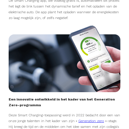
De Smart Charging app, die volledig gratis is, automatiseert dit proces:
het legt de link tussen het dynamische tarief en het opladen van de
elektrische auto. De app plant het opladen wanneer de energiekosten
zo laag mogelijk zijn, of zelfs negatief.
Een innovatie ontwikkeld in het kader van het Generation
Zero-programma
Deze Smart Charging-toepassing werd in 2022 bedacht door een van
onze jonge talenten in het kader van zijn «
Generation zero
»-stage.
Hij kreeg de tijd en de middelen om het idee samen met zijn collega’s