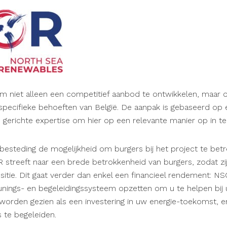
m niet alleen een competitief aanbod te ontwikkelen, maar o
e specifieke behoeften van België. De aanpak is gebaseerd op 
n gerichte expertise om hier op een relevante manier op in te
esteding de mogelijkheid om burgers bij het project te betr
R streeft naar een brede betrokkenheid van burgers, zodat zi
nsitie. Dit gaat verder dan enkel een financieel rendement: N
nings- en begeleidingssysteem opzetten om u te helpen bij u
 worden gezien als een investering in uw energie-toekomst, 
s te begeleiden.