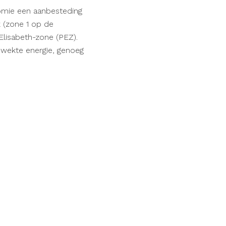
omie een aanbesteding
k (zone 1 op de
Elisabeth-zone (PEZ).
wekte energie, genoeg