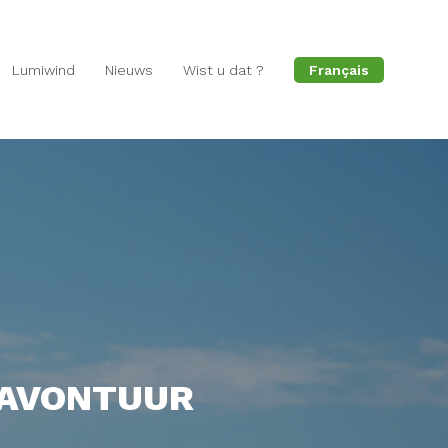
Lumiwind
Nieuws
Wist u dat ?
Français
 AVONTUUR