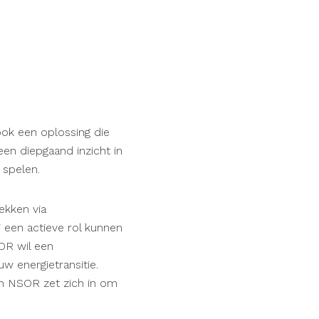
ok een oplossing die
een diepgaand inzicht in
 spelen.
ekken via
j een actieve rol kunnen
SOR wil een
w energietransitie.
en NSOR zet zich in om