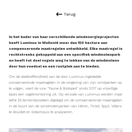
Terug
In het kader van haar verschillende windenergieprojecten
heeft Luminus in Wallonië meer dan 150 hectare aan
compenserende maatregelen ontwikkeld. Elke maatregel is
rechtstreeks gekoppeld aan een specifiek windmolenpark
en heeft tot doel vogels weg te lokken van de windmolens
door hun voedsel en een rustplek aan te bieden.
Om de doeltreffendheid van de door Luminus ingestelde
compenserende maatregelen in de omgeving van zijn windparken op
te volgen, voert de vzw “Faune & Biotopes” sinds 2017 op vrijwillige
basis een vogelmonitoring uit. Op verzoek van Luminus werden maar
liefst 25 terreinbezoeken afgelegd om de compenserende maatregelen
in de buurt van de windmolenparken van Héron, Tinlot, Spy2, Villers-
le-Bouillet en Estaimpuis te analyseren.